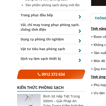
Sản phẩm phòng sạch dùng một lần
Trang phục đầu bếp
THÔNG
Vải, chỉ may trang phục phòng sạch,
Tính năn
chống tĩnh điện
+ Được cấu
Dụng cụ phòng thí nghiệm
+ Không c
Vật tư tiêu hao phòng sạch
+ Sản xuấ
Dịch vụ làm sạch thiết bị
+ Mức độ 
+ Quy trì
0912 372 634
Tính ứng
+ Phù hợp
KIẾN THỨC PHÒNG SẠCH
+ Ưu tiên
Bình Xịt Hấp Tiệt Trùng
500ml – Giải Pháp An
Toàn Trong Kiểm Nghiệm